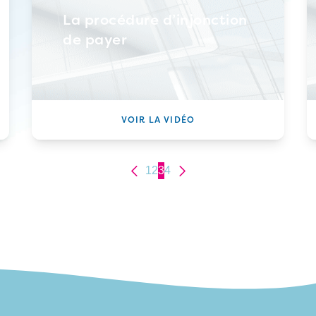
La procédure d’injonction
de payer
VOIR LA VIDÉO
1
2
3
4