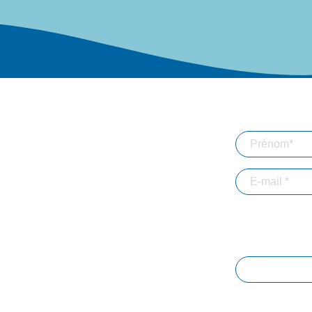
roupe
Actualités
Abonnez-vou
ières
Implantations
ce client
Simulateurs
 à la connexion
Mentions légales
En validant votre 
adresse email dans
d'informations. *
Immobilier-