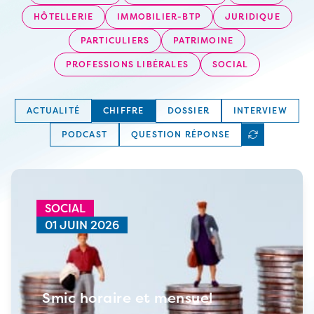
HÔTELLERIE
IMMOBILIER-BTP
JURIDIQUE
PARTICULIERS
PATRIMOINE
PROFESSIONS LIBÉRALES
SOCIAL
ACTUALITÉ
CHIFFRE
DOSSIER
INTERVIEW
PODCAST
QUESTION RÉPONSE
SOCIAL
01 JUIN 2026
Smic horaire et mensuel