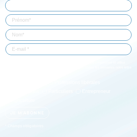
En validant votre inscription, vous acceptez que Bizouard mémorise et utilise
votre adresse email dans le but de vous envoyer toutes les semaines notre lettre
d'informations. *
Immobilier-BTP
Professions libérales
Associations
Particuliers
Entrepreneur
Agriculture
JE M'ABONNE
* Champs obligatoires