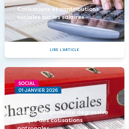
Cotisations et contributions
sociales sur les salaires
LIRE L’ARTICLE
SOCIAL
01 JANVIER 2026
Réduction générale dégressive
unique des cotisations
patronales