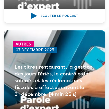
ÉCOUTER LE PODCAST
AUTRES
07 DÉCEMBRE 2023
Les titres restaurant, la gestion
des jours fériés, le contrôle des
salariés et les réclamations
fiscales à effectuer avant le
31 décembre. [4 min 25 s]