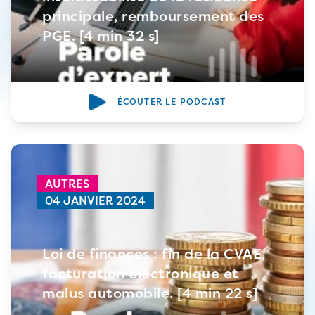
principale, remboursement des
PGE. [4 min 32 s]
ÉCOUTER LE PODCAST
AUTRES
04 JANVIER 2024
Loi de finances : fin de la CVAE,
facturation électronique et
malus automobile. [4 min 22 s]