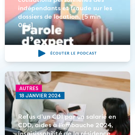
indépendants et fraude sur les
dossiers de location. [5 min
06 s]
ÉCOUTER LE PODCAST
AUTRES
18 JANVIER 2024
Refus d’un CDI par un salarié en
CDD, aides à l’embauche 2024,
insaisissabilité de la résidence