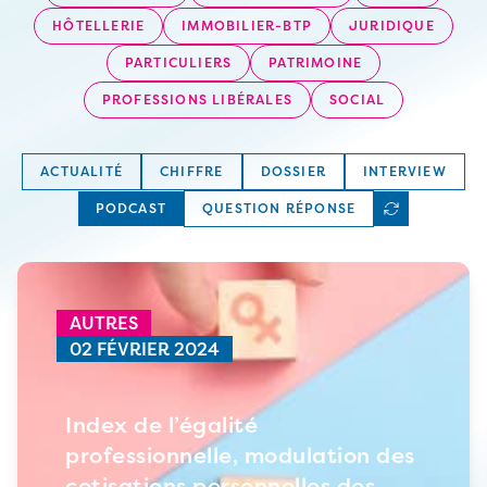
HÔTELLERIE
IMMOBILIER-BTP
JURIDIQUE
PARTICULIERS
PATRIMOINE
PROFESSIONS LIBÉRALES
SOCIAL
ACTUALITÉ
CHIFFRE
DOSSIER
INTERVIEW
PODCAST
QUESTION RÉPONSE
AUTRES
02 FÉVRIER 2024
Index de l’égalité
professionnelle, modulation des
cotisations personnelles des