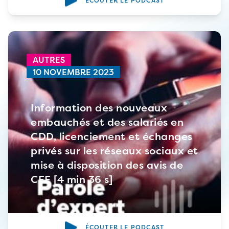
ÉCOUTER LE PODCAST
AUTRES
10 NOVEMBRE 2023
Information des nouveaux
embauchés et des salariés en
CDD, licenciement et échanges
privés sur les réseaux sociaux et
mise à disposition des avis de
CFE [4 min 36 s]
ÉCOUTER LE PODCAST