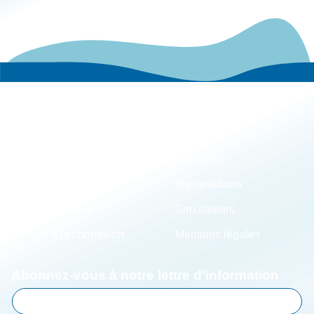
DES
PUBLICATIONS
Le groupe
Actualités
Carrières
Implantations
Espace client
Simulateurs
Aide à la connexion
Mentions légales
Abonnez-vous à notre lettre d'information