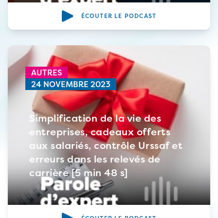
ÉCOUTER LE PODCAST
AUTRES
24 NOVEMBRE 2023
Simplification de la vie des
entreprises, cadeaux offerts
aux salariés, contrôle Urssaf et
erreurs dans les relevés de
carrière [5 min 48 s]