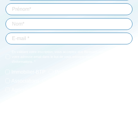
En validant votre inscription, vous acceptez que Bizouard mémorise et utilise
votre adresse email dans le but de vous envoyer toutes les semaines notre lettre
d'informations. *
Immobilier-BTP
Professions libérales
Associations
Particuliers
Entrepreneur
Agriculture
JE M'ABONNE
* Champs obligatoires