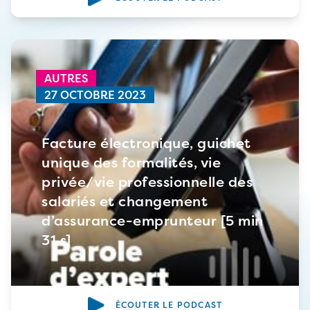
AUTRES
27 OCTOBRE 2023
Facture électronique, guichet
unique des formalités, vie
privée/vie professionnelle des
salariés et changement
d’assurance-emprunteur [5 min
31 s]
ÉCOUTER LE PODCAST