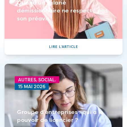
Quand un salarié
démissionnaire ne respecte pas
son préavis
LIRE L’ARTICLE
AUTRES,
SOCIAL.
15 MAI 2026
Groupe d’entreprises : qui a le
pouvoir de licencier ?