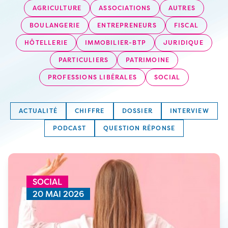
AGRICULTURE
ASSOCIATIONS
AUTRES
BOULANGERIE
ENTREPRENEURS
FISCAL
HÔTELLERIE
IMMOBILIER-BTP
JURIDIQUE
PARTICULIERS
PATRIMOINE
PROFESSIONS LIBÉRALES
SOCIAL
ACTUALITÉ
CHIFFRE
DOSSIER
INTERVIEW
PODCAST
QUESTION RÉPONSE
SOCIAL
20 MAI 2026