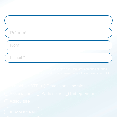
Abonnez-vous à notre lettre d'information
En validant votre inscription, vous acceptez que Bizouard mémorise et utilise
votre adresse email dans le but de vous envoyer toutes les semaines notre lettre
d'informations. *
Immobilier-BTP
Professions libérales
Associations
Particuliers
Entrepreneur
Agriculture
JE M'ABONNE