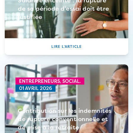
Salariée enceinte : la rupture
de sa période d’essai doit être
justifiée
LIRE L’ARTICLE
ENTREPRENEURS,
SOCIAL.
01 AVRIL 2026
Contribution sur les indemnités
de rupture conventionnelle et
de mise à la retraite