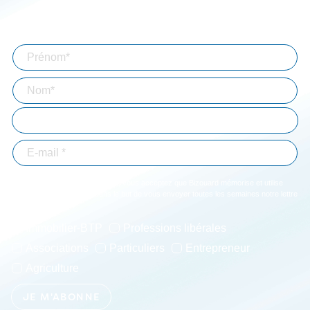
Abonnez-vous à notre lettre d'information
En validant votre inscription, vous acceptez que Bizouard mémorise et utilise
votre adresse email dans le but de vous envoyer toutes les semaines notre lettre
d'informations. *
Immobilier-BTP
Professions libérales
Associations
Particuliers
Entrepreneur
Agriculture
JE M'ABONNE