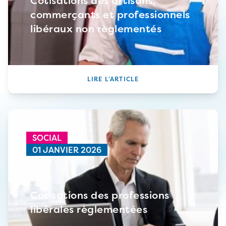
Cotisations des artisans,
commerçants et professionnels
libéraux non règlementés
LIRE L’ARTICLE
SOCIAL
01 JANVIER 2026
Cotisations des professions
libérales règlementées