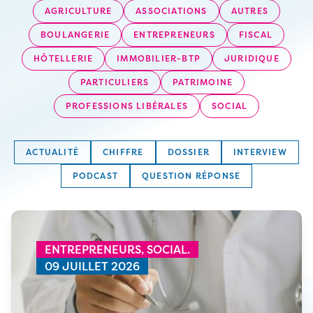
AGRICULTURE
ASSOCIATIONS
AUTRES
BOULANGERIE
ENTREPRENEURS
FISCAL
HÔTELLERIE
IMMOBILIER-BTP
JURIDIQUE
PARTICULIERS
PATRIMOINE
PROFESSIONS LIBÉRALES
SOCIAL
ACTUALITÉ
CHIFFRE
DOSSIER
INTERVIEW
PODCAST
QUESTION RÉPONSE
ENTREPRENEURS,
SOCIAL.
09 JUILLET 2026