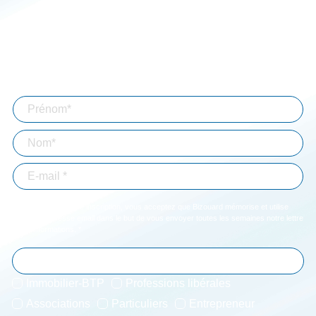
Espace client
Simulateurs
Aide à la connexion
Mentions légales
Abonnez-vous à notre lettre d'information
En validant votre inscription, vous acceptez que Bizouard mémorise et utilise
votre adresse email dans le but de vous envoyer toutes les semaines notre lettre
d'informations. *
Immobilier-BTP
Professions libérales
Associations
Particuliers
Entrepreneur