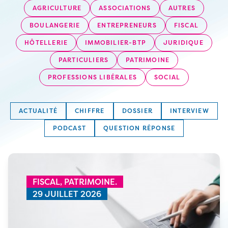
AGRICULTURE
ASSOCIATIONS
AUTRES
BOULANGERIE
ENTREPRENEURS
FISCAL
HÔTELLERIE
IMMOBILIER-BTP
JURIDIQUE
PARTICULIERS
PATRIMOINE
PROFESSIONS LIBÉRALES
SOCIAL
ACTUALITÉ
CHIFFRE
DOSSIER
INTERVIEW
PODCAST
QUESTION RÉPONSE
FISCAL,
PATRIMOINE.
29 JUILLET 2026