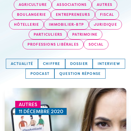
AGRICULTURE
ASSOCIATIONS
AUTRES
BOULANGERIE
ENTREPRENEURS
FISCAL
HÔTELLERIE
IMMOBILIER-BTP
JURIDIQUE
PARTICULIERS
PATRIMOINE
PROFESSIONS LIBÉRALES
SOCIAL
ACTUALITÉ
CHIFFRE
DOSSIER
INTERVIEW
PODCAST
QUESTION RÉPONSE
AUTRES
11 DÉCEMBRE 2020