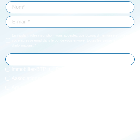
En validant votre inscription, vous acceptez que Bizouard mémorise et utilise
votre adresse email dans le but de vous envoyer toutes les semaines notre lettre
d'informations. *
Immobilier-BTP
Professions libérales
Associations
Particuliers
Entrepreneur
Agriculture
JE M'ABONNE
* Champs obligatoires