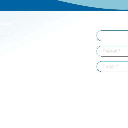
roupe
Actualités
Abonnez-vou
ières
Implantations
ce client
Simulateurs
 à la connexion
Mentions légales
En validant votre 
adresse email dans
d'informations. *
Immobilier-
Particuliers
JE M'ABON