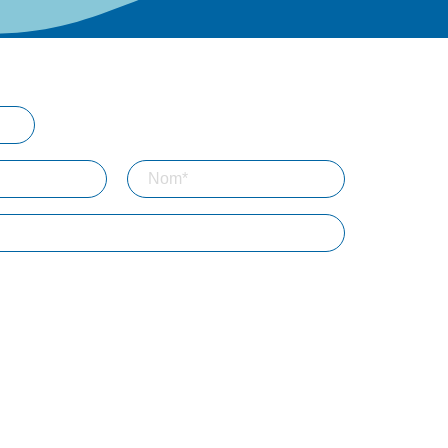
s à notre lettre d'information
inscription, vous acceptez que Bizouard mémorise et utilise votre
 le but de vous envoyer toutes les semaines notre lettre
BTP
Professions libérales
Associations
Entrepreneur
Agriculture
NE