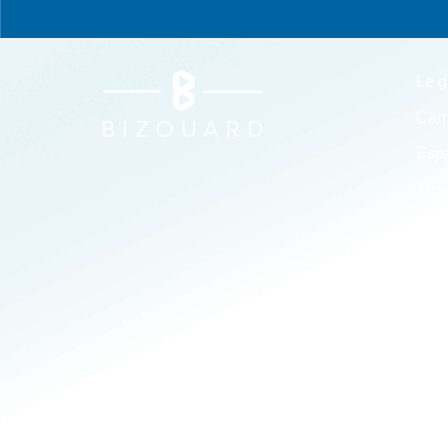
Le g
Carr
Espa
Aide