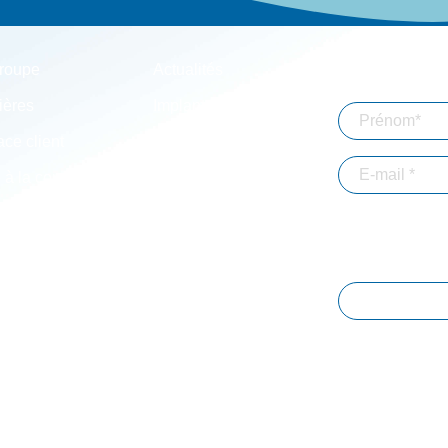
roupe
Actualités
Abonnez-vou
ières
Implantations
ce client
Simulateurs
 à la connexion
Mentions légales
En validant votre 
adresse email dans
d'informations. *
Immobilier-
Particuliers
JE M'ABON