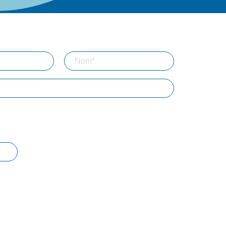
s à notre lettre d'information
inscription, vous acceptez que Bizouard mémorise et utilise votre
 le but de vous envoyer toutes les semaines notre lettre
BTP
Professions libérales
Associations
Entrepreneur
Agriculture
NE