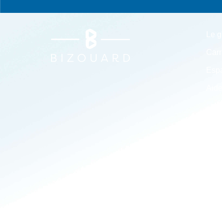
Le g
Carr
Espa
Aide