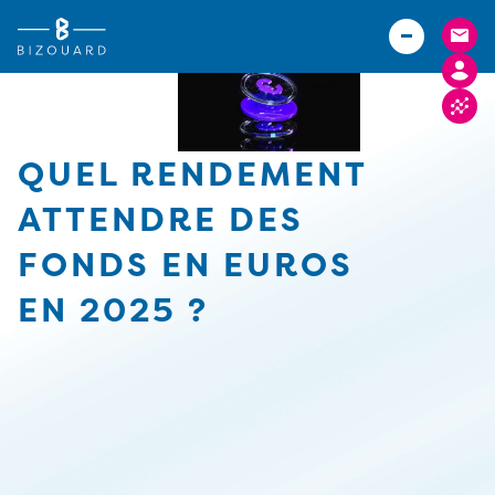
Vous êtes
TPE
Agriculteurs (Bizouard)
PME
Boulangers (Abexe)
Associations
Hôteliers (Courtois)
QUEL RENDEMENT
Actualités
ATTENDRE DES
Carrières
FONDS EN EUROS
Implantations
EN 2025 ?
FACTURE ELECTRONIQUE