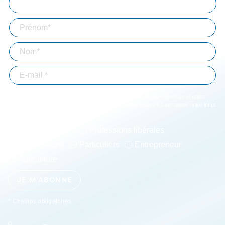
En validant votre inscription, vous acceptez que Bizouard mémorise et utilise
votre adresse email dans le but de vous envoyer toutes les semaines notre lettre
d'informations. *
Immobilier-BTP
Professions libérales
Associations
Particuliers
Entrepreneur
Agriculture
JE M'ABONNE
* Champs obligatoires