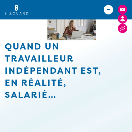
Vous êtes
TPE
Agriculteurs (Bizouard)
PME
Boulangers (Abexe)
Associations
Hôteliers (Courtois)
QUAND UN
Actualités
TRAVAILLEUR
Carrières
INDÉPENDANT EST,
Implantations
EN RÉALITÉ,
FACTURE ELECTRONIQUE
SALARIÉ…