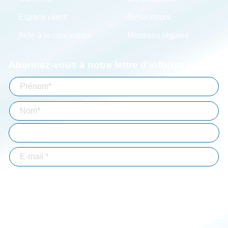
Espace client
Simulateurs
Aide à la connexion
Mentions légales
Abonnez-vous à notre lettre d'information
En validant votre inscription, vous acceptez que Bizouard mémorise et utilise
votre adresse email dans le but de vous envoyer toutes les semaines notre lettre
d'informations. *
Immobilier-BTP
Professions libérales
Associations
Particuliers
Entrepreneur