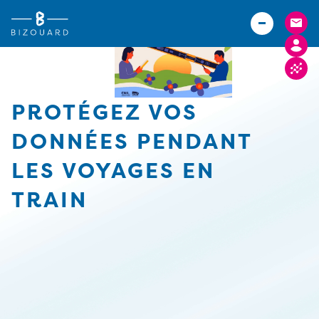
Vous êtes
TPE
Agriculteurs (Bizouard)
PME
Boulangers (Abexe)
Associations
Hôteliers (Courtois)
PROTÉGEZ VOS
Actualités
DONNÉES PENDANT
Carrières
LES VOYAGES EN
Implantations
TRAIN
FACTURE ELECTRONIQUE