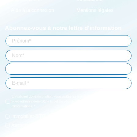
Aide à la connexion
Mentions légales
Abonnez-vous à notre lettre d'information
En validant votre inscription, vous acceptez que Bizouard mémorise et utilise
votre adresse email dans le but de vous envoyer toutes les semaines notre lettre
d'informations. *
Immobilier-BTP
Professions libérales
Associations
Particuliers
Entrepreneur
Agriculture