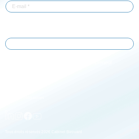
En validant votre inscription, vous acceptez que Bizouard mémorise et utilise
votre adresse email dans le but de vous envoyer toutes les semaines notre lettre
d'informations. *
Immobilier-BTP
Professions libérales
Associations
Particuliers
Entrepreneur
Agriculture
JE M'ABONNE
* Champs obligatoires
Tous droits réservés 2026 Cabinet Bizouard