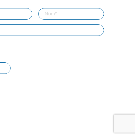
inscription, vous acceptez que Bizouard mémorise et utilise votre
 le but de vous envoyer toutes les semaines notre lettre
BTP
Professions libérales
Associations
Entrepreneur
Agriculture
NE
res