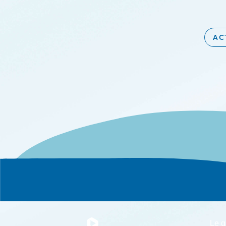
AC
Le g