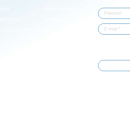
ières
Implantations
ce client
Simulateurs
 à la connexion
Mentions légales
En validant votre 
adresse email dans
d'informations. *
Immobilier-
Particuliers
JE M'ABON
* Champs obligatoi