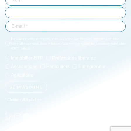
En validant votre inscription, vous acceptez que Bizouard mémorise et utilise
votre adresse email dans le but de vous envoyer toutes les semaines notre lettre
d'informations. *
Immobilier-BTP
Professions libérales
Associations
Particuliers
Entrepreneur
Agriculture
JE M'ABONNE
* Champs obligatoires