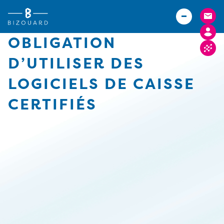
Vous êtes
TPE
Agriculteurs (Bizouard)
PME
OBLIGATION
Boulangers (Abexe)
Associations
D’UTILISER DES
Hôteliers (Courtois)
Actualités
LOGICIELS DE CAISSE
Carrières
CERTIFIÉS
Implantations
FACTURE ELECTRONIQUE