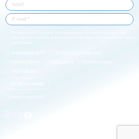
En validant votre inscription, vous acceptez que Bizouard mémorise et utilise
votre adresse email dans le but de vous envoyer toutes les semaines notre lettre
d'informations. *
Immobilier-BTP
Professions libérales
Associations
Particuliers
Entrepreneur
Agriculture
JE M'ABONNE
* Champs obligatoires
Tous droits réservés 2026 Cabinet Bizouard