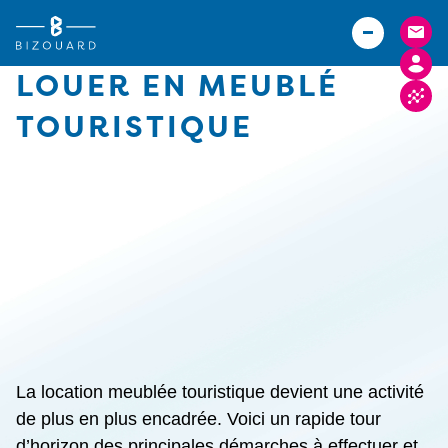
Vous êtes
TPE
Agriculteurs (Bizouard)
PME
LOUER EN MEUBLÉ
Boulangers (Abexe)
Associations
TOURISTIQUE
Hôteliers (Courtois)
Actualités
Carrières
Implantations
FACTURE ELECTRONIQUE
La location meublée touristique devient une activité
de plus en plus encadrée. Voici un rapide tour
d’horizon des principales démarches à effectuer et