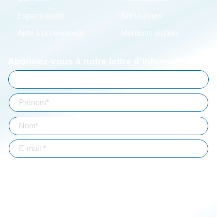
Espace client
Simulateurs
Aide à la connexion
Mentions légales
Abonnez-vous à notre lettre d'information
En validant votre inscription, vous acceptez que Bizouard mémorise et utilise
votre adresse email dans le but de vous envoyer toutes les semaines notre lettre
d'informations. *
Immobilier-BTP
Professions libérales
Associations
Particuliers
Entrepreneur