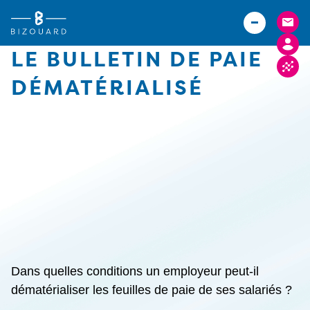
Vous êtes
TPE
Agriculteurs (Bizouard)
PME
LE BULLETIN DE PAIE
Boulangers (Abexe)
Associations
DÉMATÉRIALISÉ
Hôteliers (Courtois)
Actualités
Carrières
Implantations
FACTURE ELECTRONIQUE
Dans quelles conditions un employeur peut-il
dématérialiser les feuilles de paie de ses salariés ?