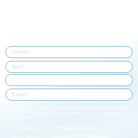
Espace client
Simulateurs
Aide à la connexion
Mentions légales
Abonnez-vous à notre lettre d'information
En validant votre inscription, vous acceptez que Bizouard mémorise et utilise
votre adresse email dans le but de vous envoyer toutes les semaines notre lettre
d'informations. *
Immobilier-BTP
Professions libérales
Associations
Particuliers
Entrepreneur