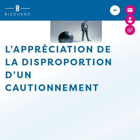
Vous êtes
TPE
Agriculteurs (Bizouard)
PME
Boulangers (Abexe)
Associations
Hôteliers (Courtois)
L’APPRÉCIATION DE
Actualités
LA DISPROPORTION
Carrières
D’UN
Implantations
CAUTIONNEMENT
FACTURE ELECTRONIQUE