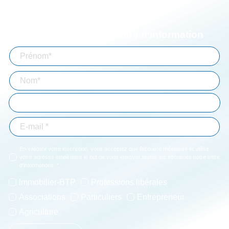
Aide à la connexion
Mentions légales
Abonnez-vous à notre lettre d'information
En validant votre inscription, vous acceptez que Bizouard mémorise et utilise
votre adresse email dans le but de vous envoyer toutes les semaines notre lettre
d'informations. *
Immobilier-BTP
Professions libérales
Associations
Particuliers
Entrepreneur
Agriculture