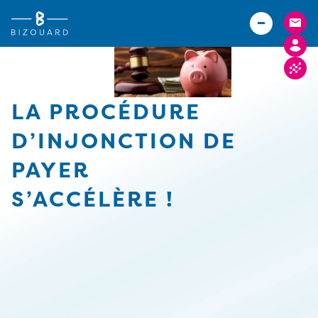
Vous êtes
TPE
Agriculteurs (Bizouard)
PME
Boulangers (Abexe)
Associations
Hôteliers (Courtois)
LA PROCÉDURE
Actualités
D’INJONCTION DE
Carrières
PAYER
Implantations
S’ACCÉLÈRE !
FACTURE ELECTRONIQUE