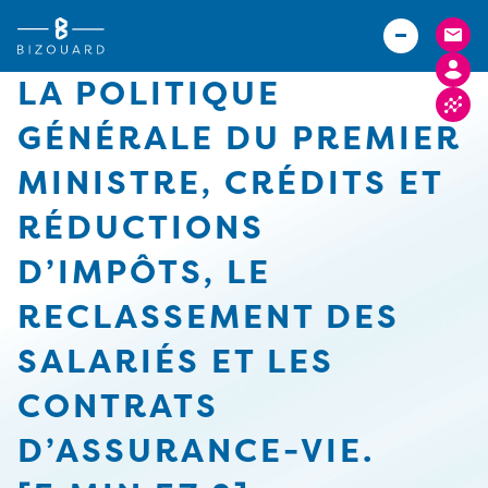
Vous êtes
TPE
Agriculteurs (Bizouard)
PME
LA POLITIQUE
Boulangers (Abexe)
Associations
GÉNÉRALE DU PREMIER
Hôteliers (Courtois)
Actualités
MINISTRE, CRÉDITS ET
Carrières
RÉDUCTIONS
Implantations
D’IMPÔTS, LE
FACTURE ELECTRONIQUE
RECLASSEMENT DES
SALARIÉS ET LES
CONTRATS
D’ASSURANCE-VIE.