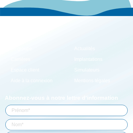
Le groupe
Actualités
Carrières
Implantations
Espace client
Simulateurs
Aide à la connexion
Mentions légales
Abonnez-vous à notre lettre d'information