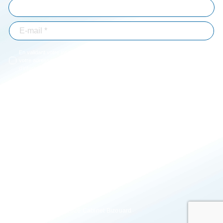
En validant votre inscription, vous acceptez que Bizouard mémorise et utilise
votre adresse email dans le but de vous envoyer toutes les semaines notre lettre
d'informations. *
Immobilier-BTP
Professions libérales
Associations
Particuliers
Entrepreneur
Agriculture
JE M'ABONNE
* Champs obligatoires
Tous droits réservés 2026 Cabinet Bizouard