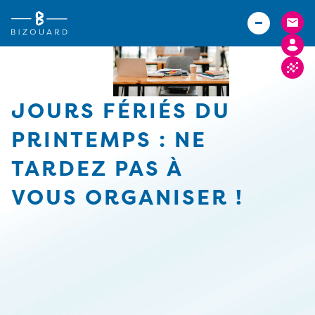
Vous êtes
TPE
Agriculteurs (Bizouard)
PME
Boulangers (Abexe)
Associations
Hôteliers (Courtois)
JOURS FÉRIÉS DU
Actualités
PRINTEMPS : NE
Carrières
TARDEZ PAS À
Implantations
VOUS ORGANISER !
FACTURE ELECTRONIQUE