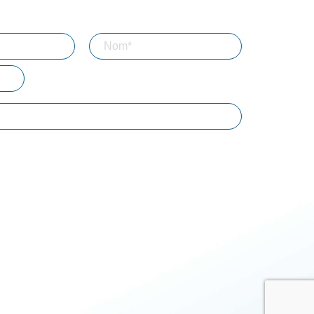
s à notre lettre d'information
inscription, vous acceptez que Bizouard mémorise et utilise votre
 le but de vous envoyer toutes les semaines notre lettre
BTP
Professions libérales
Associations
Entrepreneur
Agriculture
NE
res