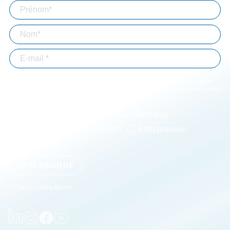
En validant votre inscription, vous acceptez que Bizouard mémorise et utilise
votre adresse email dans le but de vous envoyer toutes les semaines notre lettre
d'informations. *
Immobilier-BTP
Professions libérales
Associations
Particuliers
Entrepreneur
Agriculture
JE M'ABONNE
* Champs obligatoires