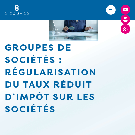
Vous êtes
TPE
Agriculteurs (Bizouard)
PME
Boulangers (Abexe)
Associations
Hôteliers (Courtois)
GROUPES DE
Actualités
SOCIÉTÉS :
Carrières
RÉGULARISATION
Implantations
DU TAUX RÉDUIT
FACTURE ELECTRONIQUE
D’IMPÔT SUR LES
SOCIÉTÉS