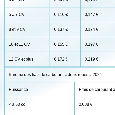
5 à 7 CV
0,116 €
0,147 €
8 et 9 CV
0,137 €
0,174 €
10 et 11 CV
0,155 €
0,197 €
12 CV et plus
0,172 €
0,219 €
Barème des frais de carburant « deux-roues » 2024
Puissance
Frais de carburant 
< à 50 cc
0,038 €