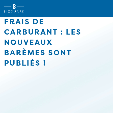
Vous êtes
TPE
Agriculteurs (Bizouard)
PME
FRAIS DE
Boulangers (Abexe)
Associations
CARBURANT : LES
Hôteliers (Courtois)
Actualités
NOUVEAUX
Carrières
BARÈMES SONT
Implantations
PUBLIÉS !
FACTURE ELECTRONIQUE