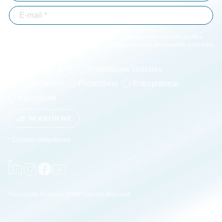
En validant votre inscription, vous acceptez que Bizouard mémorise et utilise
votre adresse email dans le but de vous envoyer toutes les semaines notre lettre
d'informations. *
Immobilier-BTP
Professions libérales
Associations
Particuliers
Entrepreneur
Agriculture
JE M'ABONNE
* Champs obligatoires
Tous droits réservés 2026 Cabinet Bizouard