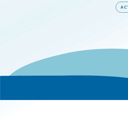
AC
Le g
Carr