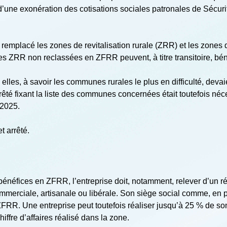
une exonération des cotisations sociales patronales de Sécurité
 remplacé les zones de revitalisation rurale (ZRR) et les zones
 ZRR non reclassées en ZFRR peuvent, à titre transitoire, béné
les, à savoir les communes rurales le plus en difficulté, devai
rrêté fixant la liste des communes concernées était toutefois né
 2025.
t arrêté.
s bénéfices en ZFRR, l’entreprise doit, notamment, relever d’un 
commerciale, artisanale ou libérale. Son siège social comme, en p
FRR. Une entreprise peut toutefois réaliser jusqu’à 25 % de son 
iffre d’affaires réalisé dans la zone.