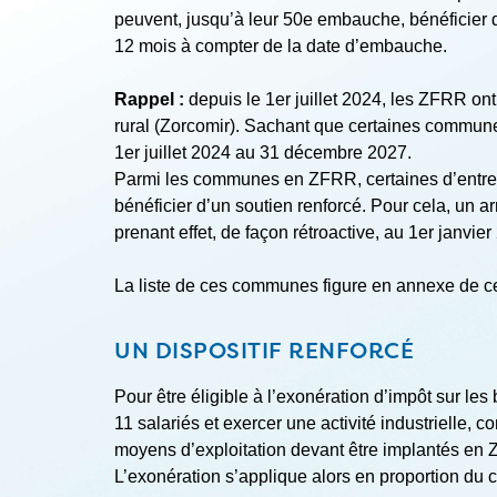
peuvent, jusqu’à leur 50
e
embauche, bénéficier d’
12 mois à compter de la date d’embauche.
Rappel :
depuis le 1
er
juillet 2024, les ZFRR ont
rural (Zorcomir). Sachant que certaines communes
1
er
juillet 2024 au 31 décembre 2027.
Parmi les communes en ZFRR, certaines d’entre el
bénéficier d’un soutien renforcé. Pour cela, un a
prenant effet, de façon rétroactive, au 1
er
janvier
La liste de ces communes figure en annexe de ce
UN DISPOSITIF RENFORCÉ
Pour être éligible à l’exonération d’impôt sur le
11 salariés et exercer une activité industrielle, 
moyens d’exploitation devant être implantés en Z
L’exonération s’applique alors en proportion du ch