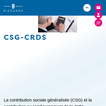
Vous êtes
TPE
Agriculteurs (Bizouard)
PME
Boulangers (Abexe)
Associations
Hôteliers (Courtois)
CSG-CRDS
Actualités
Carrières
Implantations
FACTURE ELECTRONIQUE
La contribution sociale généralisée (CSG) et la