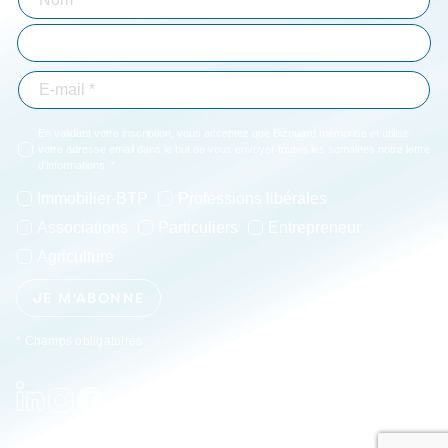
En validant votre inscription, vous acceptez que Bizouard mémorise et utilise
votre adresse email dans le but de vous envoyer toutes les semaines notre lettre
d'informations. *
Immobilier-BTP
Professions libérales
Associations
Particuliers
Entrepreneur
Agriculture
JE M'ABONNE
* Champs obligatoires